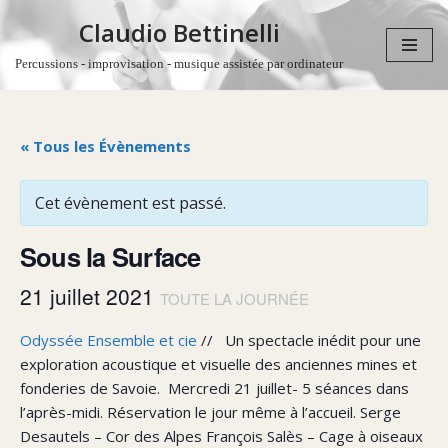
Claudio Bettinelli
Aller
Percussions - improvisation - musique assistée par ordinateur
au
contenu
« Tous les Évènements
Cet évènement est passé.
Sous la Surface
21 juillet 2021
TOUTE LA JOURNÉE
Odyssée Ensemble et cie
// Un spectacle inédit pour une
exploration acoustique et visuelle des anciennes mines et
fonderies de Savoie. Mercredi 21 juillet- 5 séances dans
l’après-midi. Réservation le jour même à l’accueil. Serge
Desautels – Cor des Alpes François Salès – Cage à oiseaux