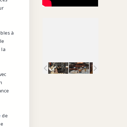
ur
bles à
le
 la
vec
n
ance
e
de
ue