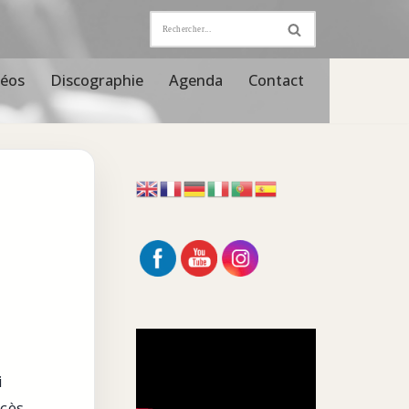
déos
Discographie
Agenda
Contact
i
ccès