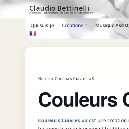
Claudio Bettinelli
Percussions - improvisation - musique assistée par ordinateur
Aller
au
contenu
Qui suis-je
Créations
Musique Assist
Home
»
Couleurs Cuivres #3
Couleurs 
Couleurs Cuivres #3
est une création
fusionne harmonieusement tradition mu