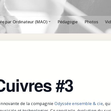
ée par Ordinateur (MAO)
Pédagogie
Photos
Vi
Cuivres #3
 innovante de la compagnie
Odyssée ensemble & cie
, qu
sicale et technologies. Ce spectacle, évolution du su