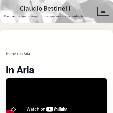
Claudio Bettinelli
Aller
Percussions - improvisation - musique assistée par ordinateur
au
contenu
Home
»
In Aria
In Aria