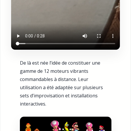
De là est née l’idée de constituer une
gamme de 12 moteurs vibrants
commandables à distance. Leur
utilisation a été adaptée sur plusieurs
sets d’improvisation et installations
interactives.