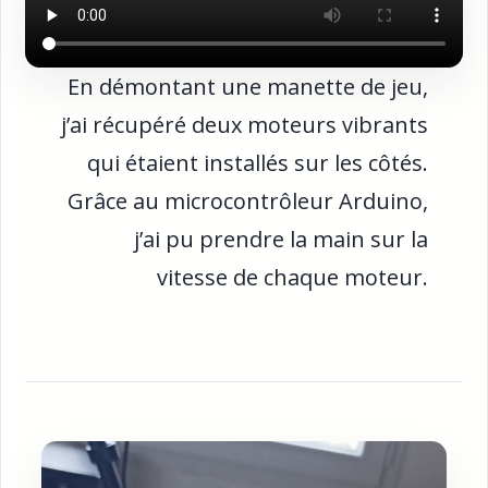
En démontant une manette de jeu,
j’ai récupéré deux moteurs vibrants
qui étaient installés sur les côtés.
Grâce au microcontrôleur Arduino,
j’ai pu prendre la main sur la
vitesse de chaque moteur.