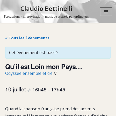
Claudio Bettinelli
Aller
Percussions - improvisation - musique assistée par ordinateur
au
contenu
« Tous les Évènements
Cet évènement est passé.
Qu’il est Loin mon Pays…
Odyssée ensemble et cie
//
10 juillet
16h45
17h45
@
–
Quand la chanson française prend des accents