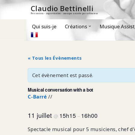
Claudio Bettinelli
Percussions - improvisation - musique assistée par ordinateur
Aller
au
contenu
Qui suis-je
Créations
Musique Assist
« Tous les Évènements
Cet évènement est passé.
Musical conversation with a bot
C-Barré
//
11 juillet
15h15
16h00
@
–
Spectacle musical pour 5 musiciens, chef d’