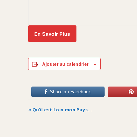
En Savoir Plus
Ajouter au calendrier
Share on Facebook
Navigation
«
Qu’il est Loin mon Pays…
Évènement