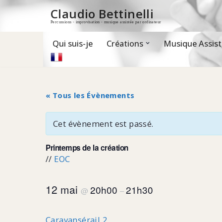
Claudio Bettinelli
Percussions - improvisation - musique assistée par ordinateur
Aller
au
contenu
Qui suis-je
Créations
Musique Assist
« Tous les Évènements
Cet évènement est passé.
Printemps de la création
//
EOC
12 mai
20h00
21h30
@
–
Caravansérail 2