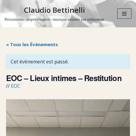
Claudio Bettinelli
Aller
Percussions - improvisation - musique assistée par ordinateur
au
contenu
« Tous les Évènements
Cet évènement est passé.
EOC – Lieux intimes – Restitution
//
EOC