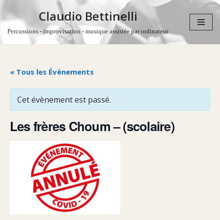
Claudio Bettinelli
Aller
Percussions - improvisation - musique assistée par ordinateur
au
contenu
« Tous les Évènements
Cet évènement est passé.
Les frères Choum – (scolaire)