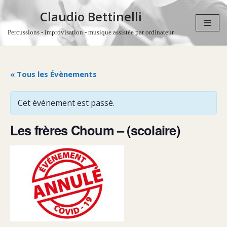
Claudio Bettinelli
Aller
Percussions - improvisation - musique assistée par ordinateur
au
contenu
« Tous les Évènements
Cet évènement est passé.
Les frères Choum – (scolaire)