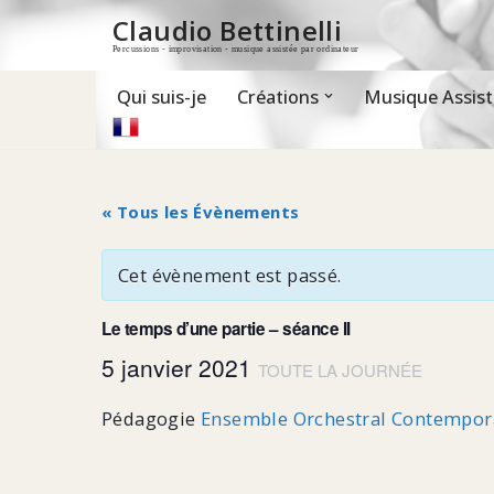
Claudio Bettinelli
Percussions - improvisation - musique assistée par ordinateur
Aller
au
contenu
Qui suis-je
Créations
Musique Assist
« Tous les Évènements
Cet évènement est passé.
Le temps d’une partie – séance II
5 janvier 2021
TOUTE LA JOURNÉE
Pédagogie
Ensemble Orchestral Contempor