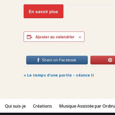
En savoir plus
Ajouter au calendrier
Share on Facebook
Navigation
«
Le temps d’une partie – séance II
Évènement
Qui suis-je
Créations
Musique Assistée par Ordin