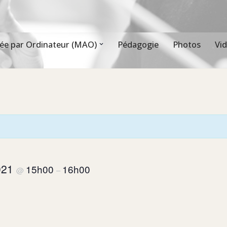
ée par Ordinateur (MAO)
Pédagogie
Photos
Vi
2021
15h00
16h00
@
–