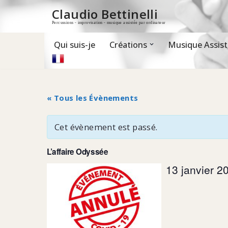
Claudio Bettinelli
Percussions - improvisation - musique assistée par ordinateur
Aller
au
contenu
Qui suis-je
Créations
Musique Assist
« Tous les Évènements
Cet évènement est passé.
L’affaire Odyssée
13 janvier 