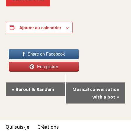
Ajouter au calendrier
Share on Facebook
Enregistrer
Navigation
«
Barouf & Randam
Musical conversation
Évènement
with a bot
»
Qui suis-je
Créations