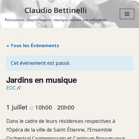
Claudio Bettinelli
Aller
Percussions - improvisation - musique assistée par ordinateur
au
contenu
« Tous les Évènements
Cet évènement est passé.
Jardins en musique
EOC
//
1 juillet
10h00
20h00
@
–
Dans le cadre de leurs résidences respectives à
l’Opéra de la ville de Saint-Étienne, l’Ensemble
Orchestral Contemporain et Canticum Novum vous