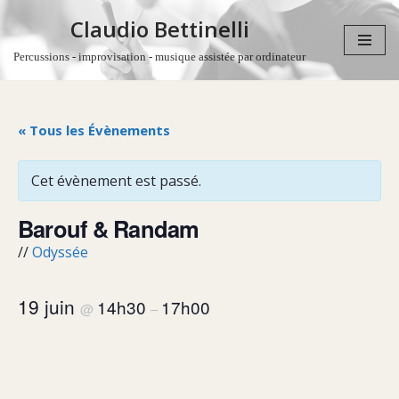
Claudio Bettinelli
Aller
Percussions - improvisation - musique assistée par ordinateur
au
contenu
« Tous les Évènements
Cet évènement est passé.
Barouf & Randam
//
Odyssée
19 juin
14h30
17h00
@
–