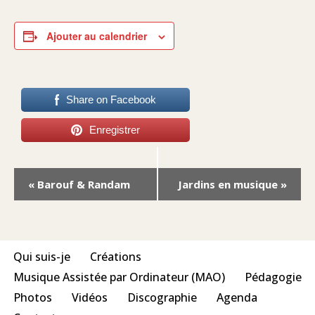
Ajouter au calendrier
Share on Facebook
Enregistrer
Navigation
«
Barouf & Randam
Jardins en musique
»
Évènement
Qui suis-je
Créations
Musique Assistée par Ordinateur (MAO)
Pédagogie
Photos
Vidéos
Discographie
Agenda