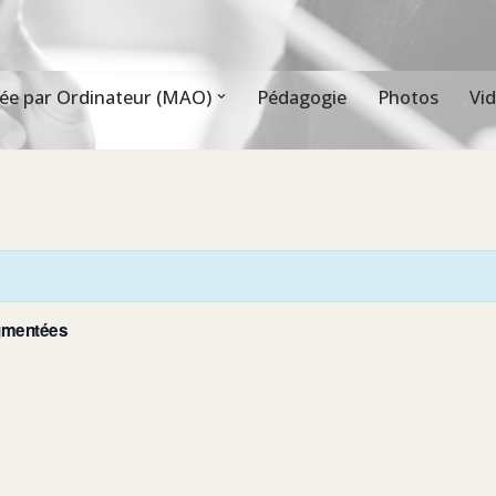
ée par Ordinateur (MAO)
Pédagogie
Photos
Vi
ugmentées