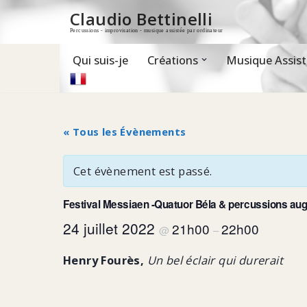
Claudio Bettinelli
Percussions - improvisation - musique assistée par ordinateur
Aller
au
contenu
Qui suis-je
Créations
Musique Assist
« Tous les Évènements
Cet évènement est passé.
Festival Messiaen -Quatuor Béla & percussions a
24 juillet 2022
21h00
22h00
@
–
Henry Fourès,
Un bel éclair qui durerait