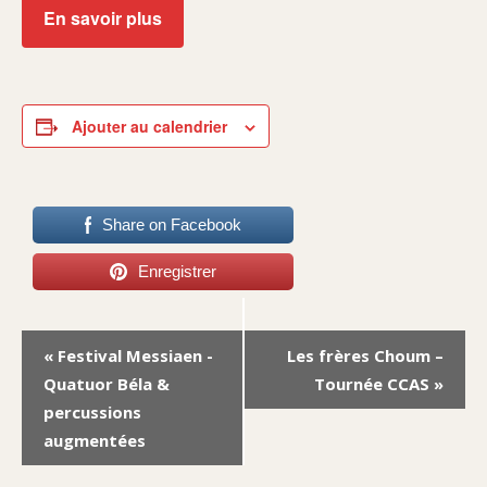
En savoir plus
Ajouter au calendrier
Share on Facebook
Enregistrer
Navigation
«
Festival Messiaen -
Les frères Choum –
Évènement
Quatuor Béla &
Tournée CCAS
»
percussions
augmentées