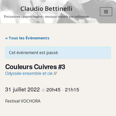
Claudio Bettinelli
Aller
Percussions - improvisation - musique assistée par ordinateur
au
contenu
« Tous les Évènements
Cet évènement est passé.
Couleurs Cuivres #3
Odyssée ensemble et cie
//
31 juillet 2022
20h45
21h15
@
–
Festival VOCHORA