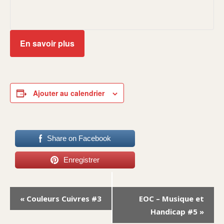
En savoir plus
Ajouter au calendrier
Share on Facebook
Enregistrer
Navigation
«
Couleurs Cuivres #3
EOC – Musique et
Évènement
Handicap #5
»