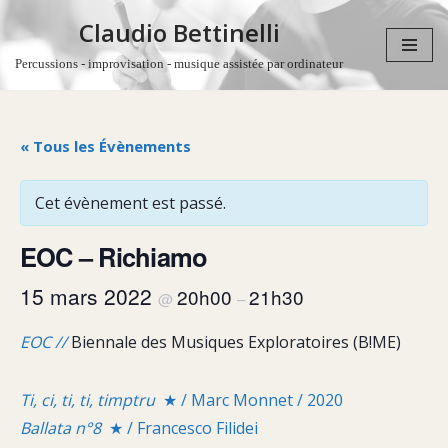
Claudio Bettinelli
Aller
Percussions - improvisation - musique assistée par ordinateur
au
contenu
« Tous les Évènements
Cet évènement est passé.
EOC – Richiamo
15 mars 2022
20h00
21h30
@
–
EOC //
Biennale des Musiques Exploratoires (B!ME)
Ti, ci, ti, ti, timptru
★ / Marc Monnet / 2020
Ballata n°8
★ / Francesco Filidei