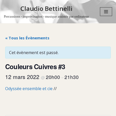
Claudio Bettinelli
Aller
Percussions - improvisation - musique assistée par ordinateur
au
contenu
« Tous les Évènements
Cet évènement est passé.
Couleurs Cuivres #3
12 mars 2022
20h00
21h30
@
–
Odyssée ensemble et cie
//