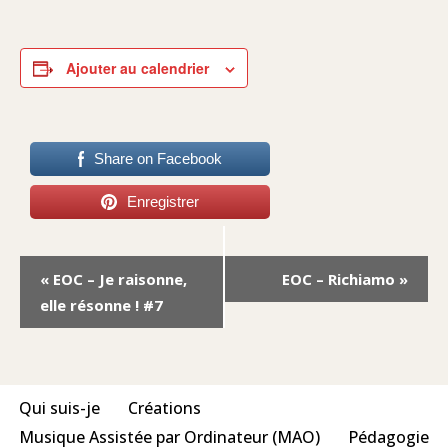
Ajouter au calendrier
Share on Facebook
Enregistrer
Navigation
«
EOC – Je raisonne,
EOC – Richiamo
»
Évènement
elle résonne ! #7
Qui suis-je
Créations
Musique Assistée par Ordinateur (MAO)
Pédagogie