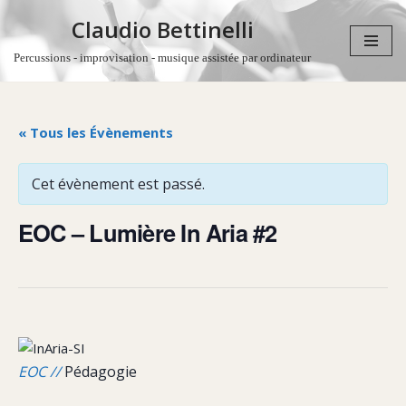
Claudio Bettinelli
Aller
Percussions - improvisation - musique assistée par ordinateur
au
contenu
« Tous les Évènements
Cet évènement est passé.
EOC – Lumière In Aria #2
EOC //
Pédagogie