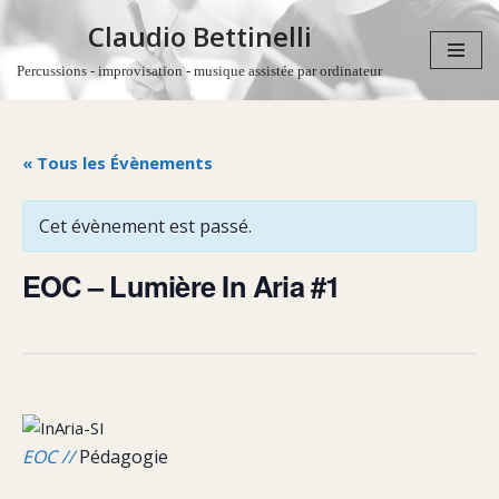
Claudio Bettinelli
Aller
Percussions - improvisation - musique assistée par ordinateur
au
contenu
« Tous les Évènements
Cet évènement est passé.
EOC – Lumière In Aria #1
EOC //
Pédagogie