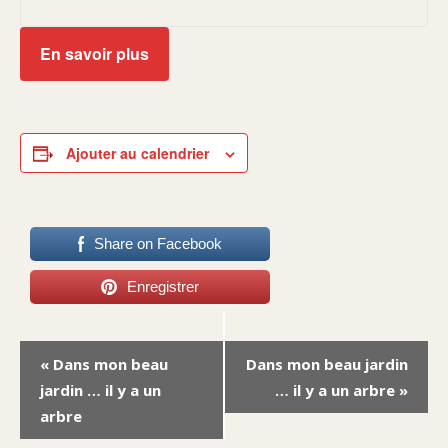
En savoir plus
Ajouter au calendrier
Share on Facebook
Enregistrer
Navigation
«
Dans mon beau
Dans mon beau jardin
Évènement
jardin … il y a un
… il y a un arbre
»
arbre