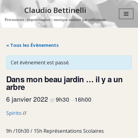
Claudio Bettinelli
Aller
Percussions - improvisation - musique assistée par ordinateur
au
contenu
« Tous les Évènements
Cet évènement est passé.
Dans mon beau jardin … il y a un
arbre
6 janvier 2022
9h30
16h00
@
–
Spirito
//
9h /10h30 / 15h Représentations Scolaires