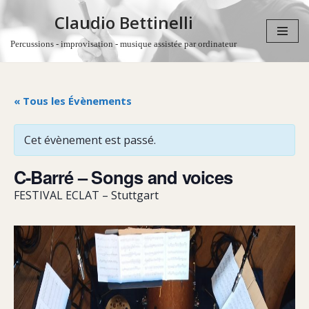
Claudio Bettinelli
Aller
Percussions - improvisation - musique assistée par ordinateur
au
contenu
« Tous les Évènements
Cet évènement est passé.
C-Barré – Songs and voices
FESTIVAL ECLAT – Stuttgart