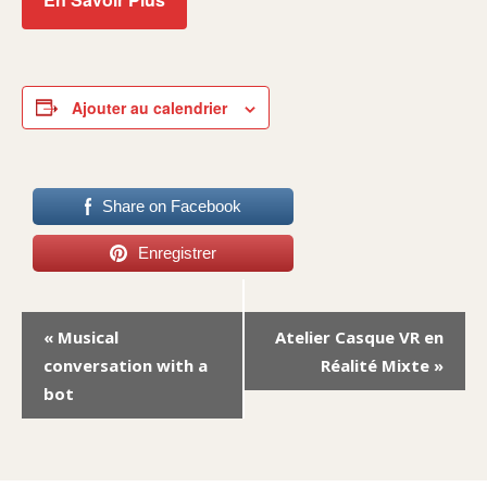
Ajouter au calendrier
Share on Facebook
Enregistrer
Navigation
«
Musical
Atelier Casque VR en
Évènement
conversation with a
Réalité Mixte
»
bot