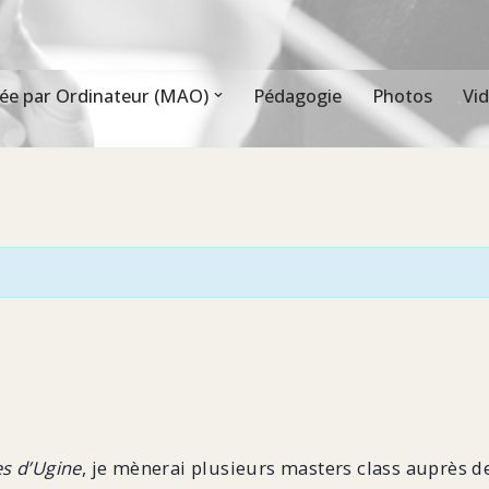
ée par Ordinateur (MAO)
Pédagogie
Photos
Vi
s d’Ugine
, je mènerai plusieurs masters class auprès de