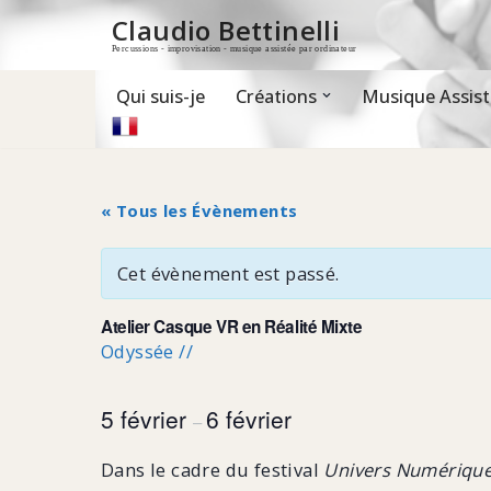
Claudio Bettinelli
Percussions - improvisation - musique assistée par ordinateur
Aller
au
contenu
Qui suis-je
Créations
Musique Assist
« Tous les Évènements
Cet évènement est passé.
Atelier Casque VR en Réalité Mixte
Odyssée //
5 février
6 février
–
Dans le cadre du festival
Univers Numérique