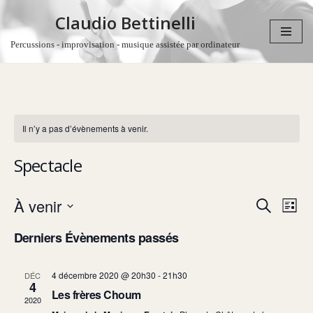
Claudio Bettinelli
Aller
Percussions - improvisation - musique assistée par ordinateur
au
contenu
Il n’y a pas d’évènements à venir.
Spectacle
Recher
Navi
À venir
Recherche
Liste
de
et
Sélectionnez
vue
navigati
Derniers Évènements passés
Évè
une
de
date.
vues
4 décembre 2020 @ 20h30
-
21h30
DÉC
4
Évènem
Les frères Choum
2020