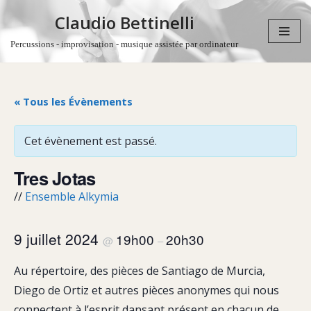
Claudio Bettinelli
Aller
Percussions - improvisation - musique assistée par ordinateur
au
contenu
« Tous les Évènements
Cet évènement est passé.
Tres Jotas
//
Ensemble Alkymia
9 juillet 2024
19h00
20h30
@
–
Au répertoire, des pièces de Santiago de Murcia,
Diego de Ortiz et autres pièces anonymes qui nous
connectent à l’esprit dansant présent en chacun de