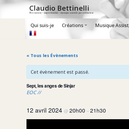
Claudio Bettinelli
Percussions - improvisation - musique assistée par ordinateur
Aller
au
contenu
Qui suis-je
Créations
Musique Assist
« Tous les Évènements
Cet évènement est passé.
Sept, les anges de Sinjar
EOC //
12 avril 2024
20h00
21h30
@
–