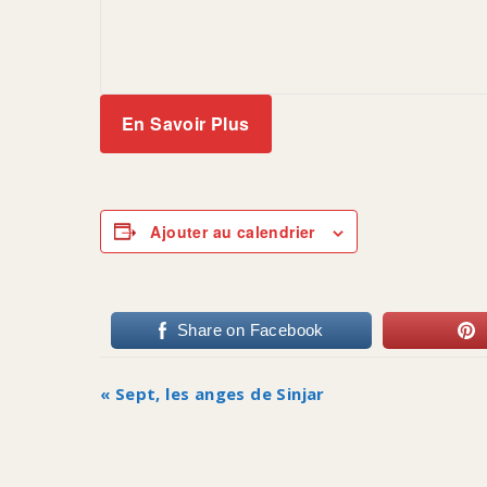
En Savoir Plus
Ajouter au calendrier
Share on Facebook
Navigation
«
Sept, les anges de Sinjar
Évènement