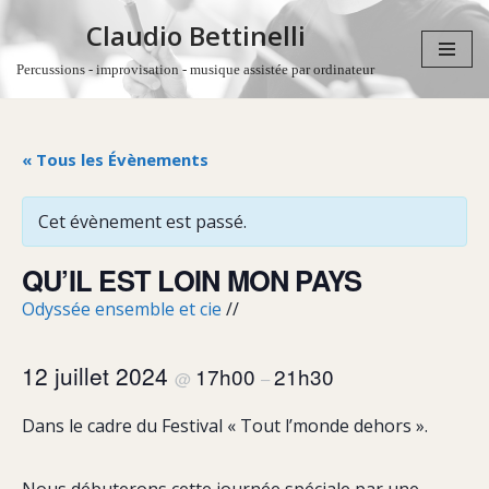
Claudio Bettinelli
Aller
Percussions - improvisation - musique assistée par ordinateur
au
contenu
« Tous les Évènements
Cet évènement est passé.
QU’IL EST LOIN MON PAYS
Odyssée ensemble et cie
//
12 juillet 2024
17h00
21h30
@
–
Dans le cadre du Festival « Tout l’monde dehors ».