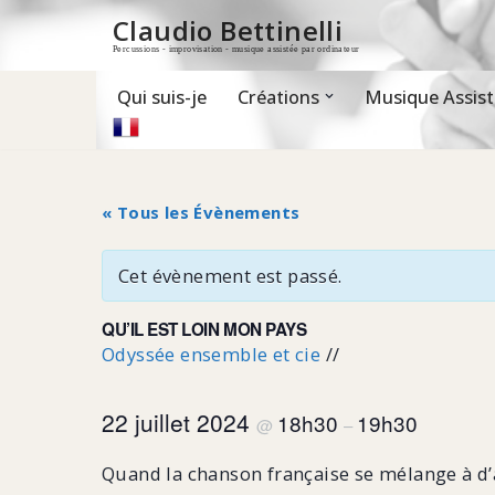
Claudio Bettinelli
Percussions - improvisation - musique assistée par ordinateur
Aller
au
contenu
Qui suis-je
Créations
Musique Assist
« Tous les Évènements
Cet évènement est passé.
QU’IL EST LOIN MON PAYS
Odyssée ensemble et cie
//
22 juillet 2024
18h30
19h30
@
–
Quand la chanson française se mélange à d’