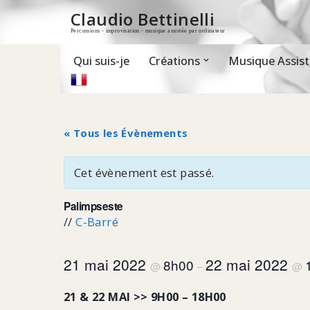
Claudio Bettinelli
Percussions - improvisation - musique assistée par ordinateur
Aller
au
contenu
Qui suis-je
Créations
Musique Assist
« Tous les Évènements
Cet évènement est passé.
Palimpseste
//
C-Barré
21 mai 2022
22 mai 2022
8h00
@
–
@
21 & 22 MAI >> 9H00 – 18H00