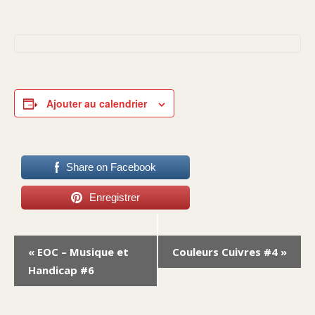
Ajouter au calendrier
Share on Facebook
Enregistrer
Navigation
«
EOC – Musique et
Couleurs Cuivres #4
»
Évènement
Handicap #6