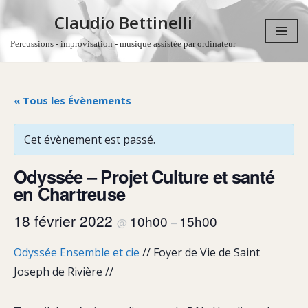
Claudio Bettinelli
Aller
Percussions - improvisation - musique assistée par ordinateur
au
contenu
« Tous les Évènements
Cet évènement est passé.
Odyssée – Projet Culture et santé
en Chartreuse
18 février 2022
10h00
15h00
@
–
Odyssée Ensemble et cie
// Foyer de Vie de Saint
Joseph de Rivière //