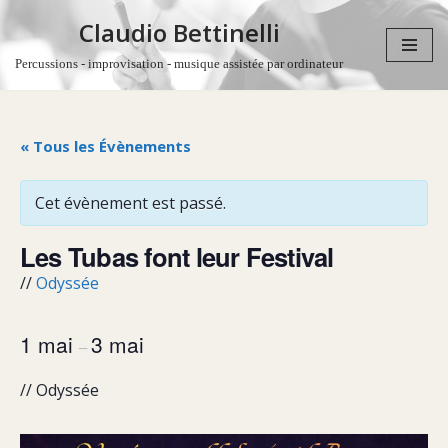
Claudio Bettinelli
Aller
Percussions - improvisation - musique assistée par ordinateur
au
contenu
« Tous les Évènements
Cet évènement est passé.
Les Tubas font leur Festival
//
Odyssée
1 mai
3 mai
–
// Odyssée