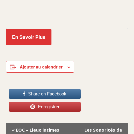
En Savoir Plus
Ajouter au calendrier
Share on Facebook
Enregistrer
Navigation
«
EOC – Lieux intimes
Les Sonorités de
Évènement