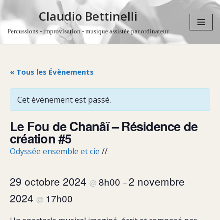
Claudio Bettinelli
Aller
Percussions - improvisation - musique assistée par ordinateur
au
contenu
« Tous les Évènements
Cet évènement est passé.
Le Fou de Chanâï – Résidence de
création #5
Odyssée ensemble et cie
//
29 octobre 2024
2 novembre
8h00
@
–
2024
17h00
@