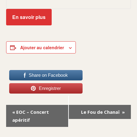
En savoir plus
Ajouter au calendrier
Share on Facebook
Enregistrer
Navigation
«
EOC – Concert
Le Fou de Chanaï
»
Évènement
apéritif