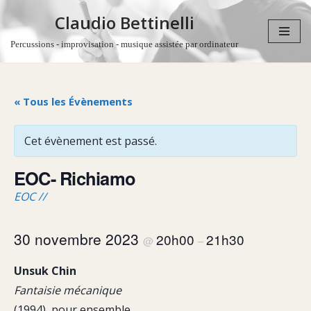
Claudio Bettinelli
Aller
Percussions - improvisation - musique assistée par ordinateur
au
contenu
« Tous les Évènements
Cet évènement est passé.
EOC- Richiamo
EOC //
30 novembre 2023
20h00
21h30
@
–
Unsuk Chin
Fantaisie mécanique
(1994), pour ensemble