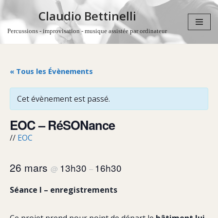
Claudio Bettinelli
Aller
Percussions - improvisation - musique assistée par ordinateur
au
contenu
« Tous les Évènements
Cet évènement est passé.
EOC – RéSONance
//
EOC
26 mars
13h30
16h30
@
–
Séance I – enregistrements