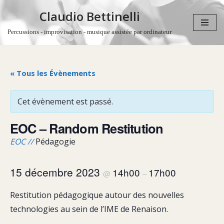
Claudio Bettinelli
Aller
Percussions - improvisation - musique assistée par ordinateur
au
contenu
« Tous les Évènements
Cet évènement est passé.
EOC – Random Restitution
EOC //
Pédagogie
15 décembre 2023
14h00
17h00
@
–
Restitution pédagogique autour des nouvelles
technologies au sein de l’IME de Renaison.