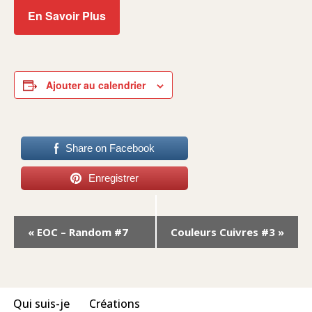
En Savoir Plus
Ajouter au calendrier
Share on Facebook
Enregistrer
Navigation
«
EOC – Random #7
Couleurs Cuivres #3
»
Évènement
Qui suis-je
Créations