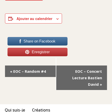
Ajouter au calendrier
Share on Facebook
Enregistrer
Navigation
«
EOC – Random #4
EOC – Concert
Évènement
Lecture Bastien
David
»
Qui suis-je
Créations