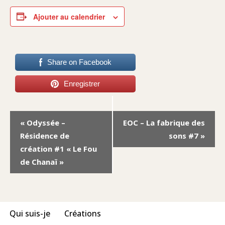
Ajouter au calendrier
Share on Facebook
Enregistrer
Navigation
«
Odyssée –
EOC – La fabrique des
Évènement
Résidence de
sons #7
»
création #1 « Le Fou
de Chanaï »
Qui suis-je
Créations