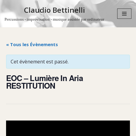
Claudio Bettinelli
Aller
Percussions - improvisation - musique assistée par ordinateur
au
contenu
« Tous les Évènements
Cet évènement est passé.
EOC – Lumière In Aria
RESTITUTION