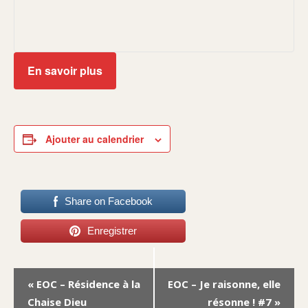
En savoir plus
Ajouter au calendrier
Share on Facebook
Enregistrer
Navigation
«
EOC – Résidence à la
EOC – Je raisonne, elle
Évènement
Chaise Dieu
résonne ! #7
»