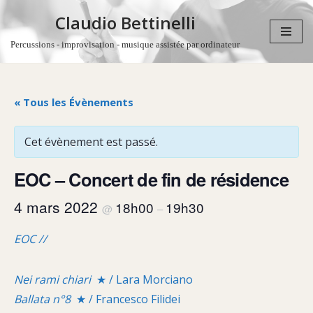
Claudio Bettinelli
Aller
Percussions - improvisation - musique assistée par ordinateur
au
contenu
« Tous les Évènements
Cet évènement est passé.
EOC – Concert de fin de résidence
4 mars 2022
18h00
19h30
@
–
EOC //
Nei rami chiari
★ / Lara Morciano
Ballata n°8
★ / Francesco Filidei