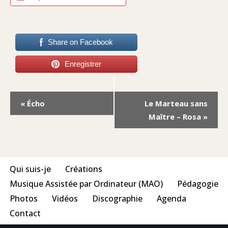
Share on Facebook
Enregistrer
Navigation
«
Écho
Le Marteau sans
Évènement
Maître – Rosa
»
Qui suis-je
Créations
Musique Assistée par Ordinateur (MAO)
Pédagogie
Photos
Vidéos
Discographie
Agenda
Contact