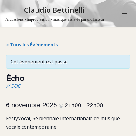
Claudio Bettinelli
Aller
Percussions - improvisation - musique assistée par ordinateur
au
contenu
« Tous les Évènements
Cet évènement est passé.
Écho
// EOC
6 novembre 2025
21h00
22h00
@
–
FestyVocal, 5e biennale internationale de musique
vocale contemporaine