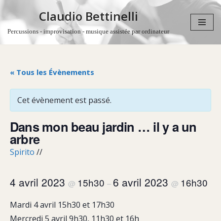
Claudio Bettinelli
Aller
Percussions - improvisation - musique assistée par ordinateur
au
contenu
« Tous les Évènements
Cet évènement est passé.
Dans mon beau jardin … il y a un
arbre
Spirito
//
4 avril 2023
6 avril 2023
15h30
16h30
@
–
@
Mardi 4 avril 15h30 et 17h30
Mercredi 5 avril 9h30, 11h30 et 16h