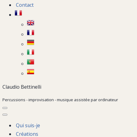
Contact
Claudio Bettinelli
Percussions - improvisation - musique assistée par ordinateur
Menu
de
Menu
navigation
de
Qui suis-je
navigation
Créations