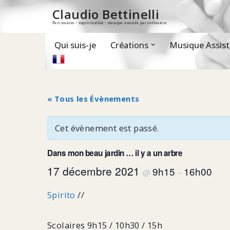
Claudio Bettinelli
Percussions - improvisation - musique assistée par ordinateur
Aller
au
contenu
Qui suis-je
Créations
Musique Assist
« Tous les Évènements
Cet évènement est passé.
Dans mon beau jardin … il y a un arbre
17 décembre 2021
9h15
16h00
@
–
Spirito
//
Scolaires 9h15 / 10h30 / 15h