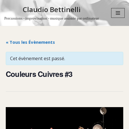
Claudio Bettinelli
Aller
Percussions - improvisation - musique assistée par ordinateur
au
contenu
« Tous les Évènements
Cet évènement est passé.
Couleurs Cuivres #3