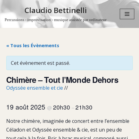
Claudio Bettinelli
Aller
Percussions - improvisation - musique assistée par ordinateur
au
contenu
« Tous les Évènements
Cet évènement est passé.
Chimère – Tout l’Monde Dehors
Odyssée ensemble et cie
//
19 août 2025
20h30
21h30
@
–
Notre chimère, imaginée de concert entre l’ensemble
Céladon et Odyssée ensemble & cie, est un peu de
tout cela à la fois. Bric à brac musical, composé aussi