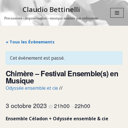
Claudio Bettinelli
Aller
Percussions - improvisation - musique assistée par ordinateur
au
contenu
« Tous les Évènements
Cet évènement est passé.
Chimère – Festival Ensemble(s) en
Musique
Odyssée ensemble et cie
//
3 octobre 2023
21h00
22h00
@
–
Ensemble Céladon + Odyssée ensemble & cie