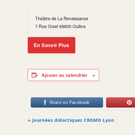
Théâtre de La Renaissance
7 Rue Orsel 69600 Oullins
En Savoir Plus
Ajouter au calendrier
Share on Facebook
Navigation
«
Journées didactiques CNSMD Lyon
Évènement