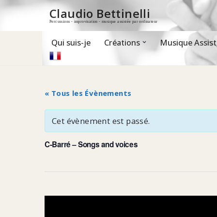
Claudio Bettinelli
Percussions - improvisation - musique assistée par ordinateur
Aller
au
contenu
Qui suis-je
Créations
Musique Assist
« Tous les Évènements
Cet évènement est passé.
C-Barré – Songs and voices