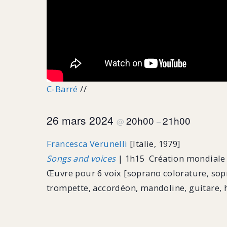
C-Barré
//
26 mars 2024
20h00
21h00
@
–
Francesca Verunelli
[Italie, 1979]
Songs and voices
| 1h15 Création mondiale
Œuvre pour 6 voix [soprano colorature, sopr
trompette, accordéon, mandoline, guitare, h