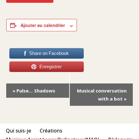
Ajouter au calendrier
Share on Facebook
Enregistrer
Navigation
«
Pulse… Shadows
Musical conversation
Évènement
with a bot
»
Qui suis-je
Créations