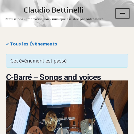
Claudio Bettinelli
Aller
Percussions - improvisation - musique assistée par ordinateur
au
contenu
« Tous les Évènements
Cet évènement est passé.
C-Barré – Songs and voices