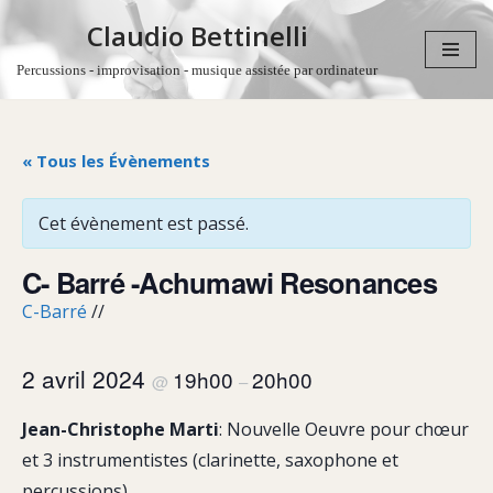
Claudio Bettinelli
Aller
Percussions - improvisation - musique assistée par ordinateur
au
contenu
« Tous les Évènements
Cet évènement est passé.
C- Barré -Achumawi Resonances
C-Barré
//
2 avril 2024
19h00
20h00
@
–
Jean-Christophe Marti
: Nouvelle Oeuvre pour chœur
et 3 instrumentistes (clarinette, saxophone et
percussions)