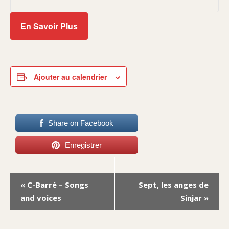
En Savoir Plus
Ajouter au calendrier
Share on Facebook
Enregistrer
Navigation
«
C-Barré – Songs
Sept, les anges de
Évènement
and voices
Sinjar
»