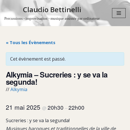
Claudio Bettinelli
Aller
Percussions - improvisation - musique assistée par ordinateur
au
contenu
« Tous les Évènements
Cet évènement est passé.
Alkymia – Sucreries : y se va la
segunda!
//
Alkymia
21 mai 2025
20h30
22h00
@
–
Sucreries : y se va la segunda!
Musiques baroques et traditionnelles de la ville de