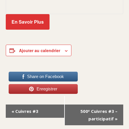
En Savoir Plus
Ajouter au calendrier
Share on Facebook
Enregistrer
Navigation
«
Cuivres #3
500ᵉ Cuivres #3 –
Évènement
participatif
»